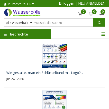
Einloggen
|
NEU ANMELDEN
€
Deutsch
EUR
0
0
0
bedruckte
Wasserbälle
Wie gestaltet man ein Schlüsselband mit Logo? ..
Jun 24 - 2026