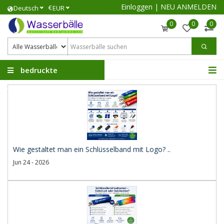
Einloggen
|
NEU ANMELDEN
€
Deutsch
EUR
0
0
0
bedruckte
Wasserbälle
Wie gestaltet man ein Schlüsselband mit Logo? ..
Jun 24 - 2026