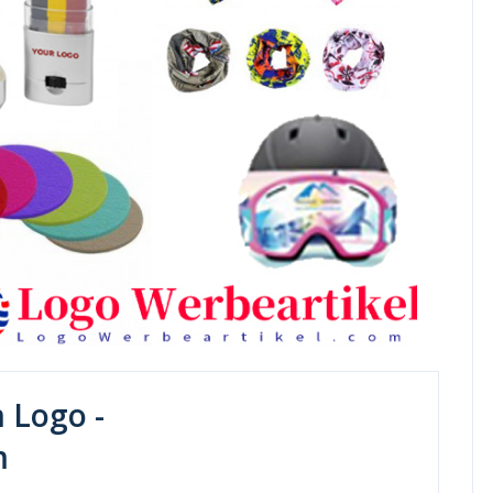
 Logo -
m