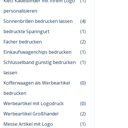
Klett Kabelbinder mit Ihrem Logo
(1)
personalisieren
Sonnenbrillen bedrucken lassen
(4)
bedruckte Spanngurt
(1)
Fächer bedrucken
(2)
Einkaufswagenchips bedrucken
(1)
Schlüsselband günstig bedrucken
(1)
lassen
Kofferwaagen als Werbeartikel
(0)
bedrucken
Werbeartikel mit Logodruck
(0)
Werbeartikel Großhandel
(2)
Messe Artikel mit Logo
(1)