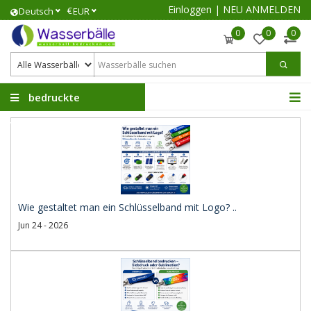
Einloggen
|
NEU ANMELDEN
€
Deutsch
EUR
0
0
0
bedruckte
Wasserbälle
Wie gestaltet man ein Schlüsselband mit Logo? ..
Jun 24 - 2026