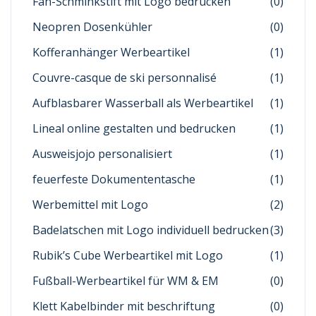
Fan-Schminkstift mit Logo bedrucken
(0)
Neopren Dosenkühler
(0)
Kofferanhänger Werbeartikel
(1)
Couvre-casque de ski personnalisé
(1)
Aufblasbarer Wasserball als Werbeartikel
(1)
Lineal online gestalten und bedrucken
(1)
Ausweisjojo personalisiert
(1)
feuerfeste Dokumententasche
(1)
Werbemittel mit Logo
(2)
Badelatschen mit Logo individuell bedrucken
(3)
Rubik’s Cube Werbeartikel mit Logo
(1)
Fußball-Werbeartikel für WM & EM
(0)
Klett Kabelbinder mit beschriftung
(0)