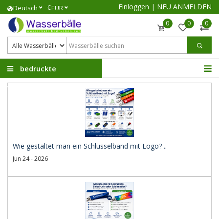
Einloggen
|
NEU ANMELDEN
€
Deutsch
EUR
0
0
0
bedruckte
Wasserbälle
Wie gestaltet man ein Schlüsselband mit Logo? ..
Jun 24 - 2026