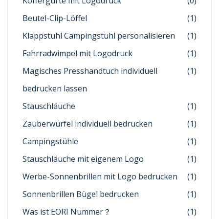
Koffergurte mit Logodruck
(0)
Beutel-Clip-Löffel
(1)
Klappstuhl Campingstuhl personalisieren
(1)
Fahrradwimpel mit Logodruck
(1)
Magisches Presshandtuch individuell
(1)
bedrucken lassen
Stauschläuche
(1)
Zauberwürfel individuell bedrucken
(1)
Campingstühle
(1)
Stauschläuche mit eigenem Logo
(1)
Werbe-Sonnenbrillen mit Logo bedrucken
(1)
Sonnenbrillen Bügel bedrucken
(1)
Was ist EORI Nummer？
(1)