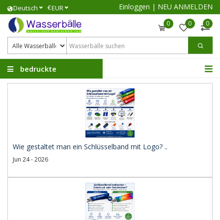
Einloggen
|
NEU ANMELDEN
€
Deutsch
EUR
0
0
0
bedruckte
Wasserbälle
Wie gestaltet man ein Schlüsselband mit Logo? ..
Jun 24 - 2026