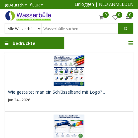
Einloggen
|
NEU ANMELDEN
€
Deutsch
EUR
0
0
0
bedruckte
Wasserbälle
Wie gestaltet man ein Schlüsselband mit Logo? ..
Jun 24 - 2026