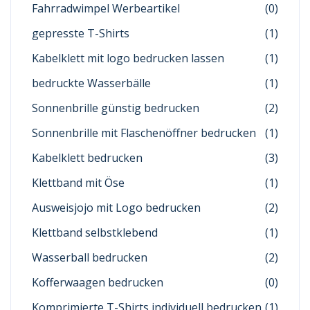
Fahrradwimpel Werbeartikel
(0)
gepresste T-Shirts
(1)
Kabelklett mit logo bedrucken lassen
(1)
bedruckte Wasserbälle
(1)
Sonnenbrille günstig bedrucken
(2)
Sonnenbrille mit Flaschenöffner bedrucken
(1)
Kabelklett bedrucken
(3)
Klettband mit Öse
(1)
Ausweisjojo mit Logo bedrucken
(2)
Klettband selbstklebend
(1)
Wasserball bedrucken
(2)
Kofferwaagen bedrucken
(0)
Komprimierte T-Shirts individuell bedrucken
(1)