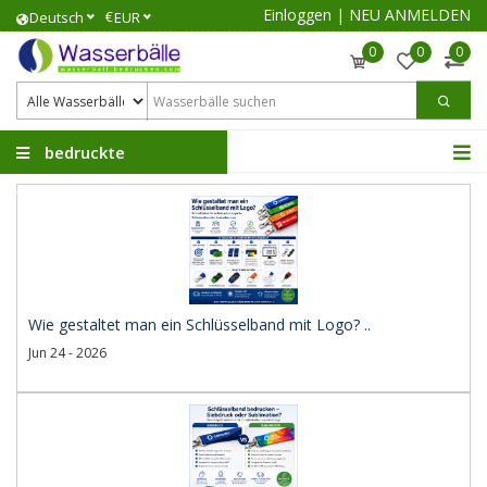
Einloggen
|
NEU ANMELDEN
€
Deutsch
EUR
0
0
0
bedruckte
Wasserbälle
Wie gestaltet man ein Schlüsselband mit Logo? ..
Jun 24 - 2026