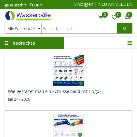
Einloggen
|
NEU ANMELDEN
€
Deutsch
EUR
0
0
0
bedruckte
Wasserbälle
Wie gestaltet man ein Schlüsselband mit Logo? ..
Jun 24 - 2026