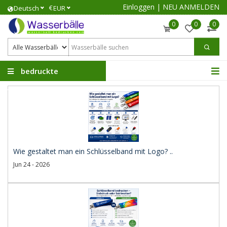
Einloggen
|
NEU ANMELDEN
€
Deutsch
EUR
0
0
0
bedruckte
Wasserbälle
Wie gestaltet man ein Schlüsselband mit Logo? ..
Jun 24 - 2026