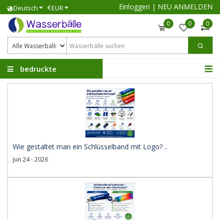
Einloggen
|
NEU ANMELDEN
€
Deutsch
EUR
0
0
0
bedruckte
Wasserbälle
Wie gestaltet man ein Schlüsselband mit Logo? ..
Jun 24 - 2026