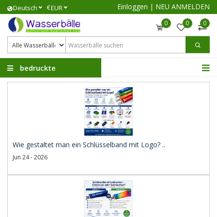
Einloggen
|
NEU ANMELDEN
€
Deutsch
EUR
0
0
0
bedruckte
Wasserbälle
Wie gestaltet man ein Schlüsselband mit Logo? ..
Jun 24 - 2026